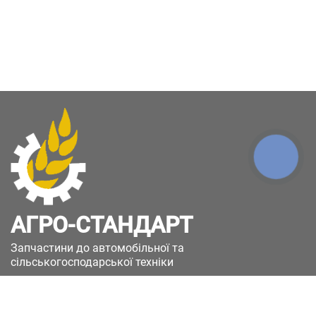
КНОПКА
ЗВ'ЯЗКУ
АГРО-СТАНДАРТ
Запчастини до автомобільної та
сільськогосподарської техніки
49051, Україна, м.Дніпро, вул. Дніпросталівська
(Вінокурова), 11