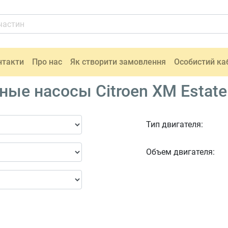
нтакти
Про нас
Як створити замовлення
Особистий ка
е насосы Citroen XM Estate 
Тип двигателя:
Объем двигателя: