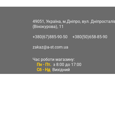
49051, Україна, м.Дніпро, вул. Дніпростал
(Вінокурова), 11
+380(67)885-90-50
+380(50)658-85-90
zakaz@a-st.com.ua
Час роботи магазину:
Пн - Пт.
з 8:00 до 17:00
Сб - Нд
Вихідний
Час роботи підтримки:
Пн - Пт:
з 8:00 до 17:00
Сб - Нд:
Вихідний
Зворотній зв'язок