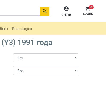
0



Кошик
Увійти
бінет
Розпродаж
(Y3) 1991 года