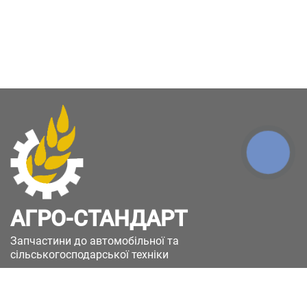
КНОПКА
ЗВ'ЯЗКУ
АГРО-СТАНДАРТ
Запчастини до автомобільної та
сільськогосподарської техніки
49051, Україна, м.Дніпро, вул. Дніпросталівська
(Вінокурова), 11