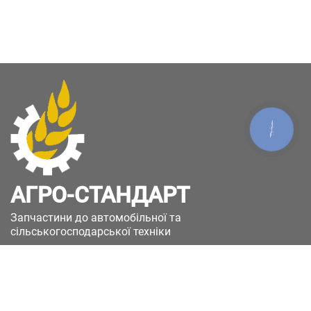
КНОПКА
ЗВ'ЯЗКУ
АГРО-СТАНДАРТ
Запчастини до автомобільної та
сільськогосподарської техніки
49051, Україна, м.Дніпро, вул. Дніпросталівська
(Вінокурова), 11
+380(67)885-90-50
+380(50)658-85-90