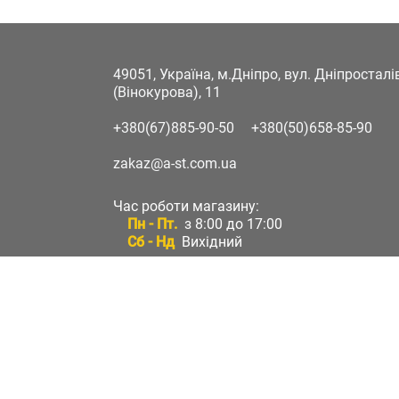
49051, Україна, м.Дніпро, вул. Дніпростал
(Вінокурова), 11
+380(67)885-90-50
+380(50)658-85-90
zakaz@a-st.com.ua
Час роботи магазину:
Пн - Пт.
з 8:00 до 17:00
Сб - Нд
Вихідний
Час роботи підтримки:
Пн - Пт:
з 8:00 до 17:00
Сб - Нд:
Вихідний
Зворотній зв'язок