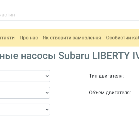
нтакти
Про нас
Як створити замовлення
Особистий ка
е насосы Subaru LIBERTY IV 
Тип двигателя:
Объем двигателя: