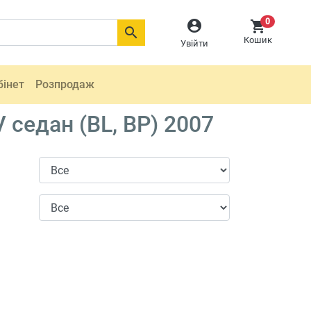
0



Кошик
Увійти
бінет
Розпродаж
седан (BL, BP) 2007