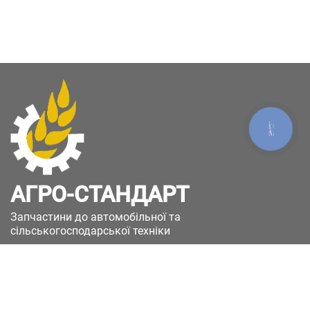
КНОПКА
ЗВ'ЯЗКУ
АГРО-СТАНДАРТ
Запчастини до автомобільної та
сільськогосподарської техніки
49051, Україна, м.Дніпро, вул. Дніпросталівська
(Вінокурова), 11
+380(67)885-90-50
+380(50)658-85-90