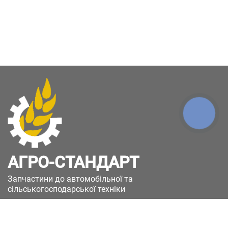
КНОПКА
ЗВ'ЯЗКУ
АГРО-СТАНДАРТ
Запчастини до автомобільної та
сільськогосподарської техніки
49051, Україна, м.Дніпро, вул. Дніпросталівська
(Вінокурова), 11