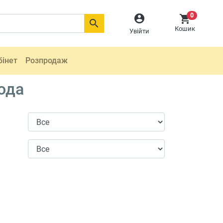
0



Кошик
Увійти
бінет
Розпродаж
ода