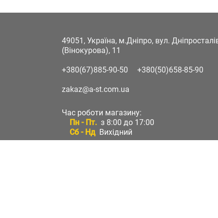
49051, Україна, м.Дніпро, вул. Дніпростал
(Вінокурова), 11
+380(67)885-90-50
+380(50)658-85-90
zakaz@a-st.com.ua
Час роботи магазину:
Пн - Пт.
з 8:00 до 17:00
Сб - Нд
Вихідний
Час роботи підтримки:
Пн - Пт:
з 8:00 до 17:00
Сб - Нд:
Вихідний
Зворотній зв'язок