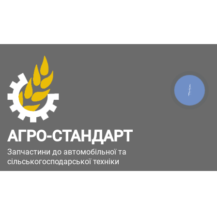
КНОПКА
ЗВ'ЯЗКУ
АГРО-СТАНДАРТ
Запчастини до автомобільної та
сільськогосподарської техніки
49051, Україна, м.Дніпро, вул. Дніпросталівська
(Вінокурова), 11
+380(67)885-90-50
+380(50)658-85-90