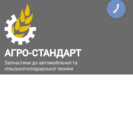
КНОПКА
ЗВ'ЯЗКУ
АГРО-СТАНДАРТ
Запчастини до автомобільної та
сільськогосподарської техніки
49051, Україна, м.Дніпро, вул. Дніпросталівська
(Вінокурова), 11
+380(67)885-90-50
+380(50)658-85-90
zakaz@a-st.com.ua
Час роботи магазину:
Пн - Пт.
з 8:00 до 17:00