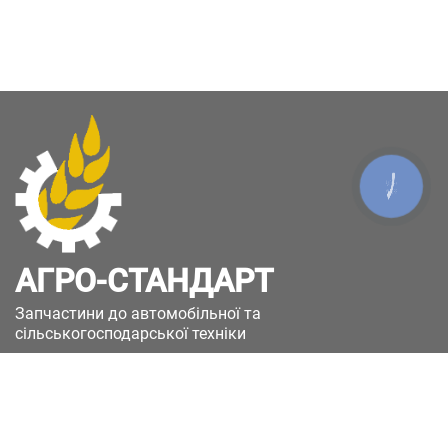
КНОПКА
ЗВ'ЯЗКУ
АГРО-СТАНДАРТ
Запчастини до автомобільної та
сільськогосподарської техніки
49051, Україна, м.Дніпро, вул. Дніпросталівська
(Вінокурова), 11
+380(67)885-90-50
+380(50)658-85-90