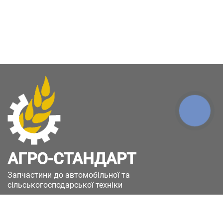
КНОПКА
ЗВ'ЯЗКУ
АГРО-СТАНДАРТ
Запчастини до автомобільної та
сільськогосподарської техніки
49051, Україна, м.Дніпро, вул. Дніпросталівська
(Вінокурова), 11