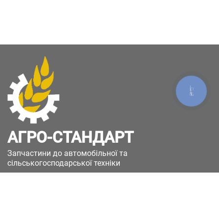
КНОПКА
ЗВ'ЯЗКУ
АГРО-СТАНДАРТ
Запчастини до автомобільної та
сільськогосподарської техніки
49051, Україна, м.Дніпро, вул. Дніпросталівська
(Вінокурова), 11
+380(67)885-90-50
+380(50)658-85-90