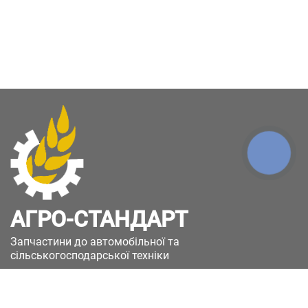
КНОПКА
ЗВ'ЯЗКУ
АГРО-СТАНДАРТ
Запчастини до автомобільної та
сільськогосподарської техніки
49051, Україна, м.Дніпро, вул. Дніпросталівська
(Вінокурова), 11