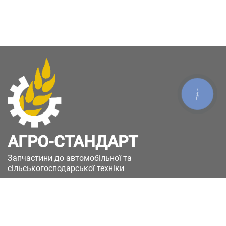
КНОПКА
ЗВ'ЯЗКУ
АГРО-СТАНДАРТ
Запчастини до автомобільної та
сільськогосподарської техніки
49051, Україна, м.Дніпро, вул. Дніпросталівська
(Вінокурова), 11
+380(67)885-90-50
+380(50)658-85-90