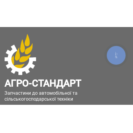
КНОПКА
ЗВ'ЯЗКУ
АГРО-СТАНДАРТ
Запчастини до автомобільної та
сільськогосподарської техніки
49051, Україна, м.Дніпро, вул. Дніпросталівська
(Вінокурова), 11
+380(67)885-90-50
+380(50)658-85-90