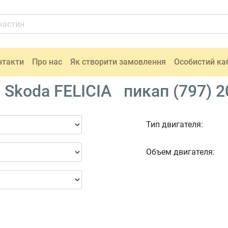
нтакти
Про нас
Як створити замовлення
Особистий ка
Skoda FELICIA пикап (797) 2
Тип двигателя:
Объем двигателя: