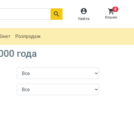
0



Кошик
Увійти
бінет
Розпродаж
000 года