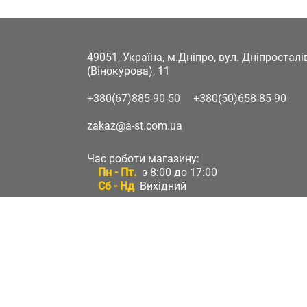
49051, Україна, м.Дніпро, вул. Дніпростал
(Вінокурова), 11
+380(67)885-90-50
+380(50)658-85-90
zakaz@a-st.com.ua
Час роботи магазину:
Пн - Пт.
з 8:00 до 17:00
Сб - Нд
Вихідний
Час роботи підтримки:
Пн - Пт:
з 8:00 до 17:00
Сб - Нд:
Вихідний
Зворотній зв'язок