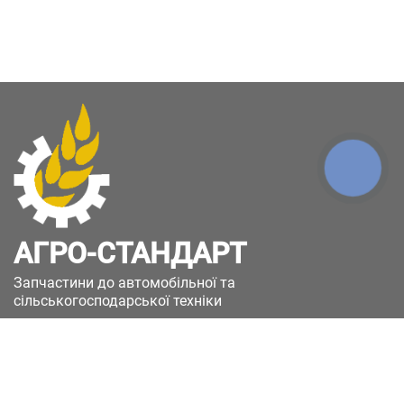
КНОПКА
ЗВ'ЯЗКУ
АГРО-СТАНДАРТ
Запчастини до автомобільної та
сільськогосподарської техніки
49051, Україна, м.Дніпро, вул. Дніпросталівська
(Вінокурова), 11
+380(67)885-90-50
+380(50)658-85-90