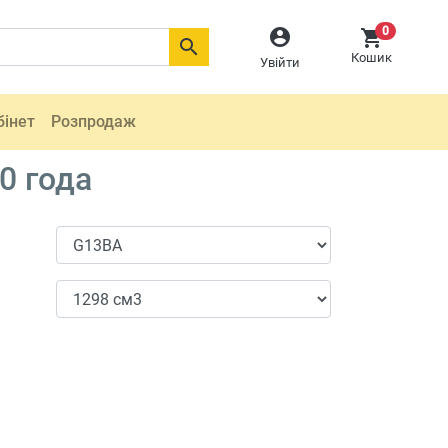
0



Кошик
Увійти
бінет
Розпродаж
0 года