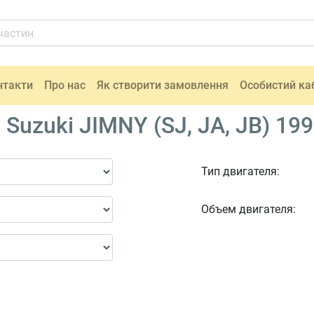
нтакти
Про нас
Як створити замовлення
Особистий ка
uzuki JIMNY (SJ, JA, JB) 199
Тип двигателя:
Объем двигателя: