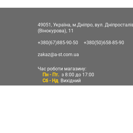
49051, Україна, м.Дніпро, вул. Дніпростал
(Вінокурова), 11
+380(67)885-90-50
+380(50)658-85-90
zakaz@a-st.com.ua
Час роботи магазину:
Пн - Пт.
з 8:00 до 17:00
Сб - Нд
Вихідний
Час роботи підтримки:
Пн - Пт:
з 8:00 до 17:00
Сб - Нд:
Вихідний
Зворотній зв'язок