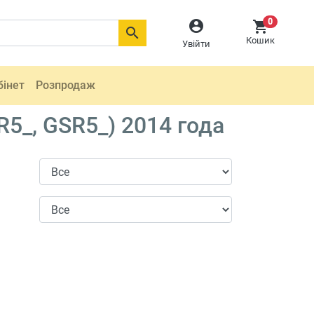
0



Кошик
Увійти
бінет
Розпродаж
5_, GSR5_) 2014 года