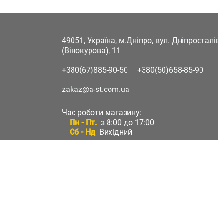
49051, Україна, м.Дніпро, вул. Дніпростал
(Вінокурова), 11
+380(67)885-90-50
+380(50)658-85-90
zakaz@a-st.com.ua
Час роботи магазину:
Пн - Пт.
з 8:00 до 17:00
Сб - Нд
Вихідний
Час роботи підтримки:
Пн - Пт:
з 8:00 до 17:00
Сб - Нд:
Вихідний
Зворотній зв'язок