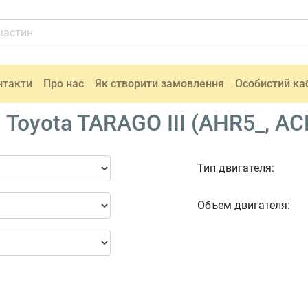
нтакти
Про нас
Як створити замовлення
Особистий ка
oyota TARAGO III (AHR5_, ACR
Тип двигателя:
Объем двигателя: