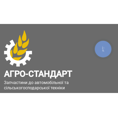
КНОПКА
ЗВ'ЯЗКУ
АГРО-СТАНДАРТ
Запчастини до автомобільної та
сільськогосподарської техніки
49051, Україна, м.Дніпро, вул. Дніпросталівська
(Вінокурова), 11
+380(67)885-90-50
+380(50)658-85-90