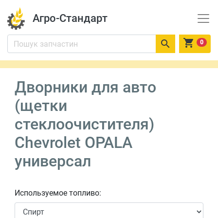
Агро-Стандарт


0
Дворники для авто
(щетки
стеклоочистителя)
Chevrolet OPALA
универсал
Используемое топливо: