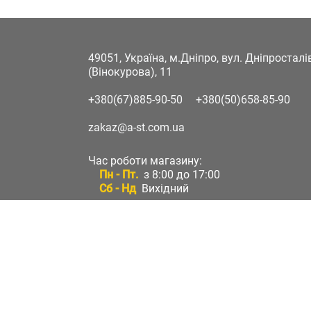
49051, Україна, м.Дніпро, вул. Дніпростал
(Вінокурова), 11
+380(67)885-90-50
+380(50)658-85-90
zakaz@a-st.com.ua
Час роботи магазину:
Пн - Пт.
з 8:00 до 17:00
Сб - Нд
Вихідний
Час роботи підтримки:
Пн - Пт:
з 8:00 до 17:00
Сб - Нд:
Вихідний
Зворотній зв'язок