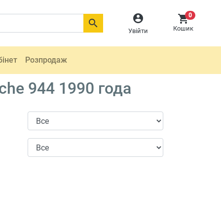
0



Кошик
Увійти
бінет
Розпродаж
che 944 1990 года