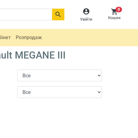
0



Кошик
Увійти
бінет
Розпродаж
ult MEGANE III