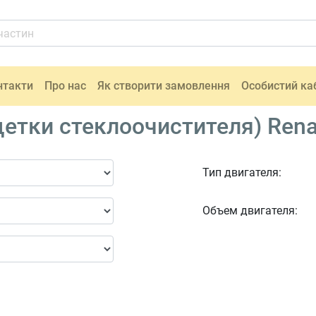
нтакти
Про нас
Як створити замовлення
Особистий ка
етки стеклоочистителя) Rena
Тип двигателя:
Объем двигателя: