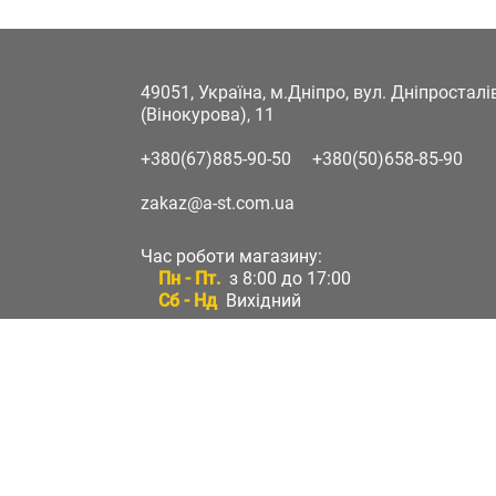
49051, Україна, м.Дніпро, вул. Дніпростал
(Вінокурова), 11
+380(67)885-90-50
+380(50)658-85-90
zakaz@a-st.com.ua
Час роботи магазину:
Пн - Пт.
з 8:00 до 17:00
Сб - Нд
Вихідний
Час роботи підтримки:
Пн - Пт:
з 8:00 до 17:00
Сб - Нд:
Вихідний
Зворотній зв'язок