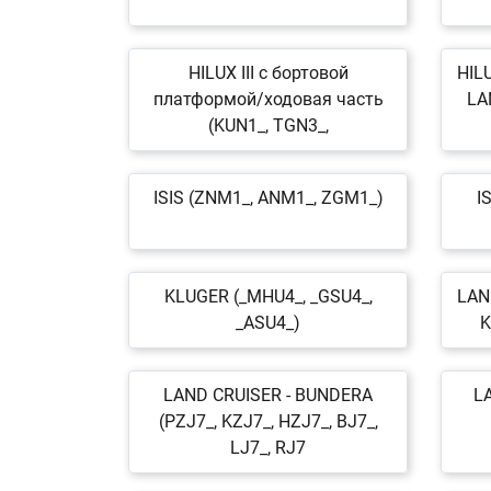
HILUX III c бортовой
HILU
платформой/ходовая часть
LA
(KUN1_, TGN3_,
ISIS (ZNM1_, ANM1_, ZGM1_)
I
KLUGER (_MHU4_, _GSU4_,
LAN
_ASU4_)
K
LAND CRUISER - BUNDERA
L
(PZJ7_, KZJ7_, HZJ7_, BJ7_,
LJ7_, RJ7