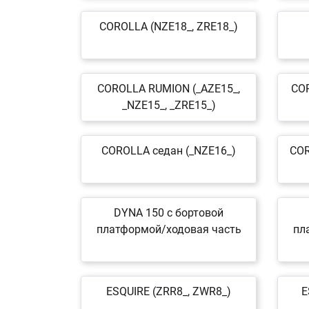
COROLLA (NZE18_, ZRE18_)
COROLLA RUMION (_AZE15_,
CO
_NZE15_, _ZRE15_)
COROLLA седан (_NZE16_)
COR
DYNA 150 c бортовой
платформой/ходовая часть
пл
ESQUIRE (ZRR8_, ZWR8_)
E