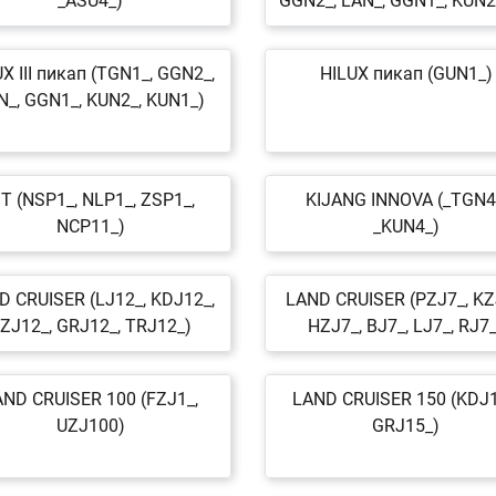
_ASU4_)
GGN2_, LAN_, GGN1_, KUN2
X III пикап (TGN1_, GGN2_,
HILUX пикап (GUN1_)
N_, GGN1_, KUN2_, KUN1_)
ST (NSP1_, NLP1_, ZSP1_,
KIJANG INNOVA (_TGN4
NCP11_)
_KUN4_)
D CRUISER (LJ12_, KDJ12_,
LAND CRUISER (PZJ7_, KZ
ZJ12_, GRJ12_, TRJ12_)
HZJ7_, BJ7_, LJ7_, RJ7_
AND CRUISER 100 (FZJ1_,
LAND CRUISER 150 (KDJ1
UZJ100)
GRJ15_)