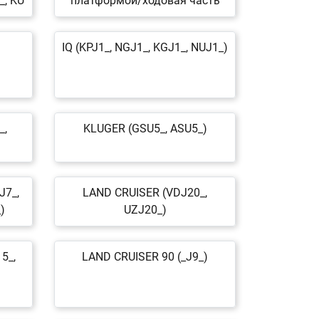
_, KU
платформой/ходовая часть
IQ (KPJ1_, NGJ1_, KGJ1_, NUJ1_)
_,
KLUGER (GSU5_, ASU5_)
J7_,
LAND CRUISER (VDJ20_,
)
UZJ20_)
5_,
LAND CRUISER 90 (_J9_)