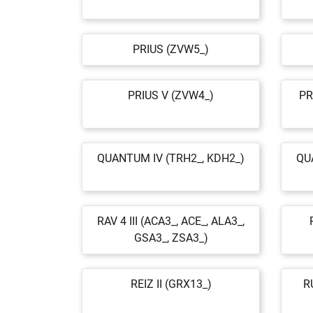
PRIUS (ZVW5_)
PRIUS V (ZVW4_)
PR
QUANTUM IV (TRH2_, KDH2_)
QU
RAV 4 III (ACA3_, ACE_, ALA3_,
GSA3_, ZSA3_)
REIZ II (GRX13_)
R