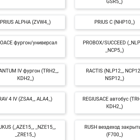
GSR5_)
PRIUS ALPHA (ZVW4_)
PRIUS C (NHP10_)
OACE фургон/универсал
PROBOX/SUCCEED (_NLP
_NCP5_)
ANTUM IV фургон (TRH2_,
RACTIS (NLP12_, NCP12
KDH2_)
NSP12_)
RAV 4 IV (ZSA4_, ALA4_)
REGIUSACE автобус (TRH
KDH2_)
UKUS (_AZE15_, _NZE15_,
RUSH вездеход закрыт
_ZRE15_)
(F700_)