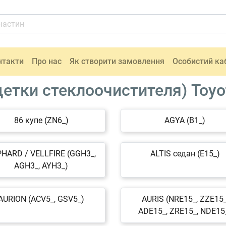
нтакти
Про нас
Як створити замовлення
Особистий ка
етки стеклоочистителя) Toyo
86 купе (ZN6_)
AGYA (B1_)
HARD / VELLFIRE (GGH3_,
ALTIS седан (E15_)
AGH3_, AYH3_)
AURION (ACV5_, GSV5_)
AURIS (NRE15_, ZZE15_
ADE15_, ZRE15_, NDE15