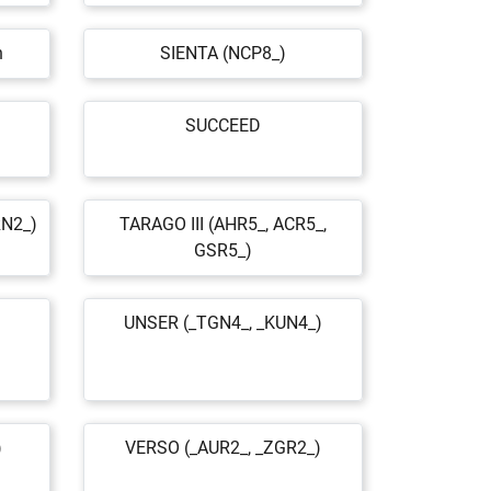
n
SIENTA (NCP8_)
SUCCEED
N2_)
TARAGO III (AHR5_, ACR5_,
GSR5_)
UNSER (_TGN4_, _KUN4_)
)
VERSO (_AUR2_, _ZGR2_)