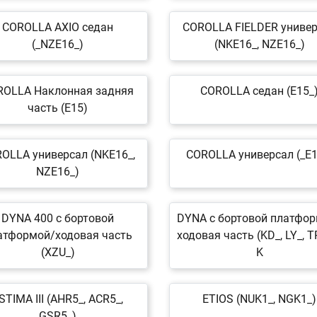
COROLLA AXIO седан
COROLLA FIELDER униве
(_NZE16_)
(NKE16_, NZE16_)
ROLLA Наклонная задняя
COROLLA седан (E15_
часть (E15)
OLLA универсал (NKE16_,
COROLLA универсал (_E1
NZE16_)
DYNA 400 c бортовой
DYNA c бортовой платфо
атформой/ходовая часть
ходовая часть (KD_, LY_, T
(XZU_)
K
STIMA III (AHR5_, ACR5_,
ETIOS (NUK1_, NGK1_)
GSR5_)