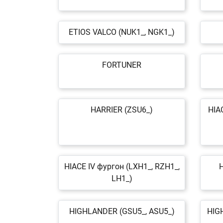
ETIOS VALCO (NUK1_, NGK1_)
FORTUNER
HARRIER (ZSU6_)
HIA
HIACE IV фургон (LXH1_, RZH1_,
H
LH1_)
HIGHLANDER (GSU5_, ASU5_)
HIG