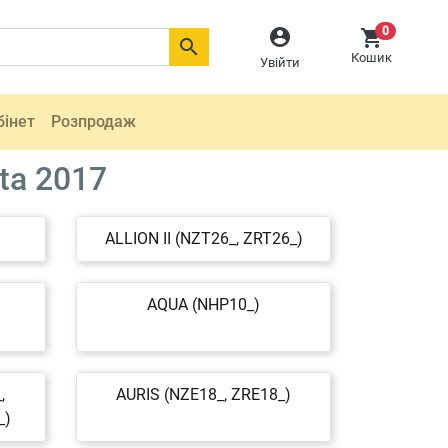
0



Кошик
Увійти
бінет
Розпродаж
ta 2017
ALLION II (NZT26_, ZRT26_)
AQUA (NHP10_)
,
AURIS (NZE18_, ZRE18_)
_)