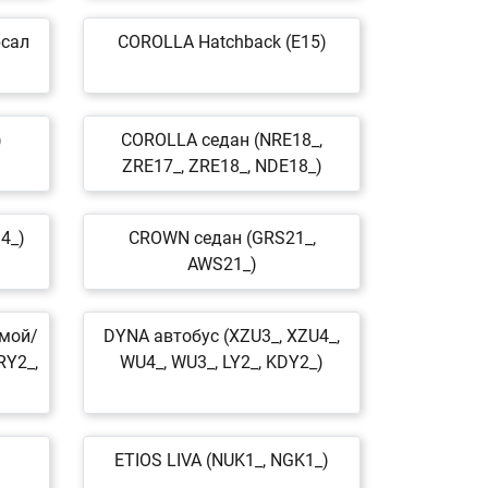
рсал
COROLLA Hatchback (E15)
)
COROLLA седан (NRE18_,
ZRE17_, ZRE18_, NDE18_)
4_)
CROWN седан (GRS21_,
AWS21_)
рмой/
DYNA автобус (XZU3_, XZU4_,
RY2_,
WU4_, WU3_, LY2_, KDY2_)
ETIOS LIVA (NUK1_, NGK1_)