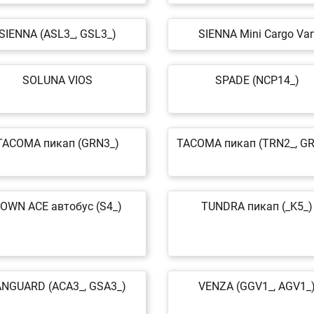
SIENNA (ASL3_, GSL3_)
SIENNA Mini Cargo Va
SOLUNA VIOS
SPADE (NCP14_)
TACOMA пикап (GRN3_)
TACOMA пикап (TRN2_, GR
OWN ACE автобус (S4_)
TUNDRA пикап (_K5_)
ANGUARD (ACA3_, GSA3_)
VENZA (GGV1_, AGV1_