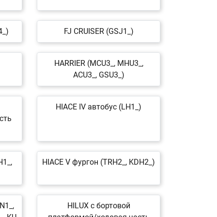
4_)
FJ CRUISER (GSJ1_)
HARRIER (MCU3_, MHU3_,
ACU3_, GSU3_)
HIACE IV автобус (LH1_)
сть
H1_,
HIACE V фургон (TRH2_, KDH2_)
N1_,
HILUX c бортовой