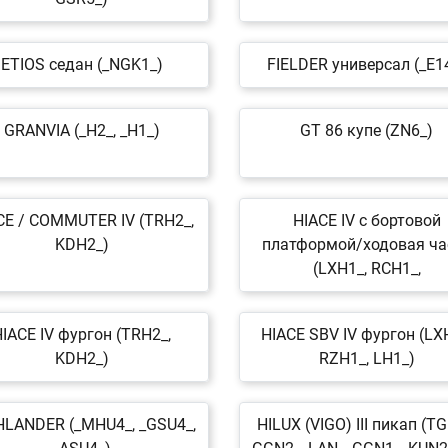
ETIOS седан (_NGK1_)
FIELDER универсал (_E1
GRANVIA (_H2_, _H1_)
GT 86 купе (ZN6_)
CE / COMMUTER IV (TRH2_,
HIACE IV c бортовой
KDH2_)
платформой/ходовая ча
(LXH1_, RCH1_,
IACE IV фургон (TRH2_,
HIACE SBV IV фургон (LX
KDH2_)
RZH1_, LH1_)
HLANDER (_MHU4_, _GSU4_,
HILUX (VIGO) III пикап (TG