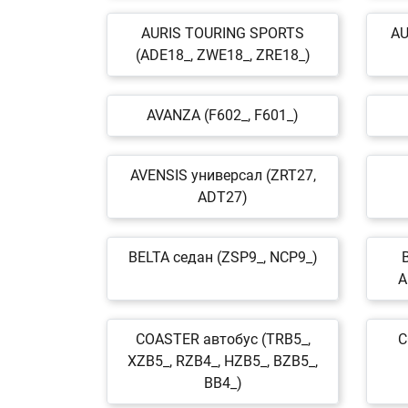
AURIS TOURING SPORTS
AU
(ADE18_, ZWE18_, ZRE18_)
AVANZA (F602_, F601_)
AVENSIS универсал (ZRT27,
ADT27)
BELTA седан (ZSP9_, NCP9_)
A
COASTER автобус (TRB5_,
C
XZB5_, RZB4_, HZB5_, BZB5_,
BB4_)