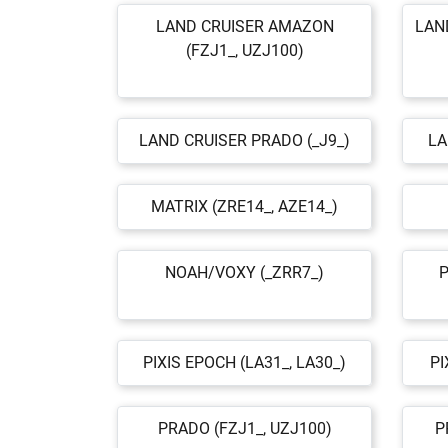
LAND CRUISER AMAZON
LAN
(FZJ1_, UZJ100)
LAND CRUISER PRADO (_J9_)
LA
MATRIX (ZRE14_, AZE14_)
NOAH/VOXY (_ZRR7_)
P
PIXIS EPOCH (LA31_, LA30_)
PI
PRADO (FZJ1_, UZJ100)
P