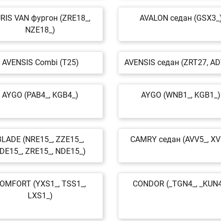
RIS VAN фургон (ZRE18_,
AVALON седан (GSX3_
NZE18_)
AVENSIS Combi (T25)
AVENSIS седан (ZRT27, A
AYGO (PAB4_, KGB4_)
AYGO (WNB1_, KGB1_)
BLADE (NRE15_, ZZE15_,
CAMRY седан (AVV5_, XV
DE15_, ZRE15_, NDE15_)
OMFORT (YXS1_, TSS1_,
CONDOR (_TGN4_, _KUN4
LXS1_)