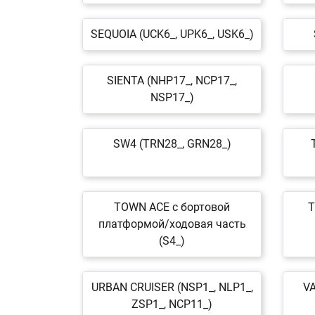
SEQUOIA (UCK6_, UPK6_, USK6_)
SIENTA (NHP17_, NCP17_,
NSP17_)
SW4 (TRN28_, GRN28_)
TOWN ACE c бортовой
T
платформой/ходовая часть
(S4_)
URBAN CRUISER (NSP1_, NLP1_,
V
ZSP1_, NCP11_)