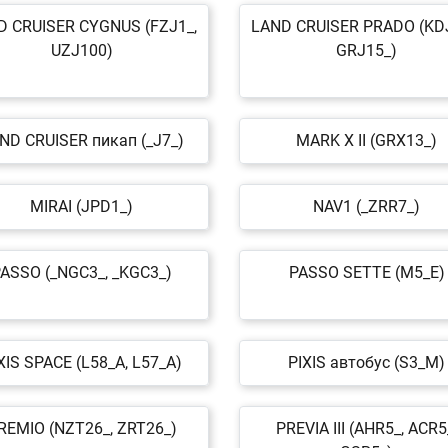
D CRUISER CYGNUS (FZJ1_,
LAND CRUISER PRADO (KDJ
UZJ100)
GRJ15_)
ND CRUISER пикап (_J7_)
MARK X II (GRX13_)
MIRAI (JPD1_)
NAV1 (_ZRR7_)
ASSO (_NGC3_, _KGC3_)
PASSO SETTE (M5_E)
XIS SPACE (L58_A, L57_A)
PIXIS автобус (S3_M)
REMIO (NZT26_, ZRT26_)
PREVIA III (AHR5_, ACR5