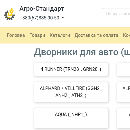
Агро-Стандарт
+380(67)885-90-50
Головна
Товари
Каталоги
Доставка та оплата
Ко
Дворники для авто (щ
4 RUNNER (TRN28_, GRN28_)
ALPHARD / VELLFIRE (GGH2_,
ALP
ANH2_, ATH2_)
AQUA (_NHP1_)