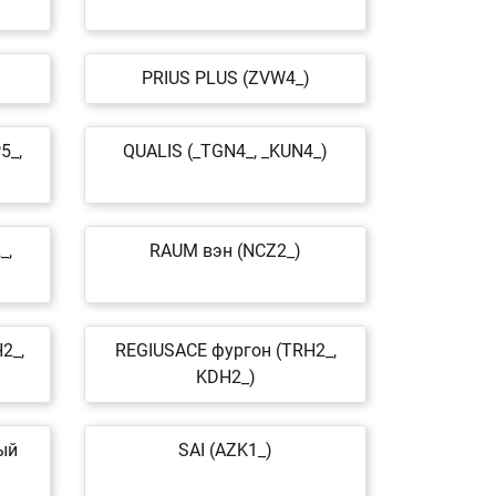
PRIUS PLUS (ZVW4_)
5_,
QUALIS (_TGN4_, _KUN4_)
_,
RAUM вэн (NCZ2_)
2_,
REGIUSACE фургон (TRH2_,
KDH2_)
ый
SAI (AZK1_)