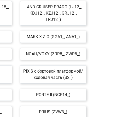
15_,
LAND CRUISER PRADO (LJ12_,
KDJ12_, KZJ12_, GRJ12_,
TRJ12_)
MARK X ZiO (GGA1_, ANA1_)
NOAH/VOXY (ZRR8_, ZWR8_)
PIXIS c бортовой платформой/
ходовая часть (S2_)
PORTE II (NCP14_)
_,
PRIUS (ZVW3_)