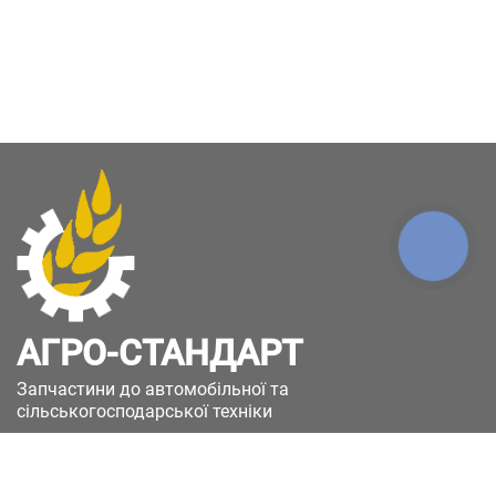
КНОПКА
ЗВ'ЯЗКУ
АГРО-СТАНДАРТ
Запчастини до автомобільної та
сільськогосподарської техніки
49051, Україна, м.Дніпро, вул. Дніпросталівська
(Вінокурова), 11