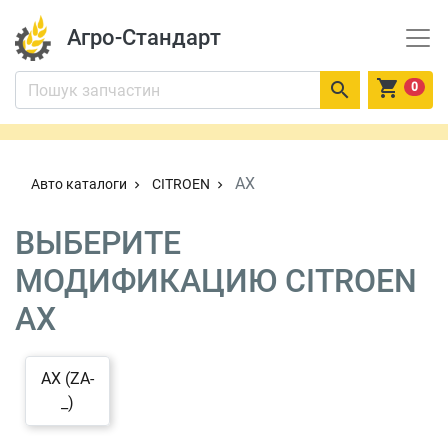
Агро-Стандарт


0
AX
Авто каталоги
CITROEN
chevron_right
chevron_right
ВЫБЕРИТЕ
МОДИФИКАЦИЮ CITROEN
AX
AX (ZA-
_)