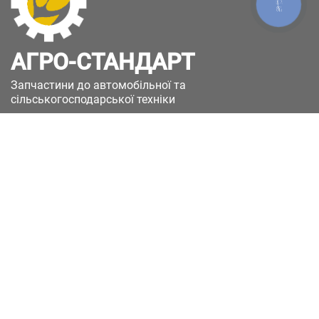
КНОПКА
ЗВ'ЯЗКУ
АГРО-СТАНДАРТ
Запчастини до автомобільної та
сільськогосподарської техніки
49051, Україна, м.Дніпро, вул. Дніпросталівська
(Вінокурова), 11
+380(67)885-90-50
+380(50)658-85-90
zakaz@a-st.com.ua
Час роботи магазину:
Пн - Пт.
з 8:00 до 17:00
Сб - Нд
Вихідний
Час роботи підтримки:
Пн - Пт:
з 8:00 до 17:00
Сб - Нд:
Вихідний