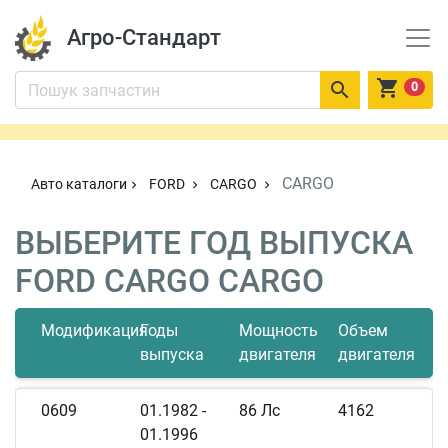
Агро-Стандарт


0
CARGO
Авто каталоги
FORD
CARGO
chevron_right
chevron_right
chevron_right
ВЫБЕРИТЕ ГОД ВЫПУСКА
FORD CARGO CARGO
Модификация
Годы
Мощность
Объем
выпуска
двигателя
двигателя
0609
01.1982 -
86 Лс
4162
01.1996