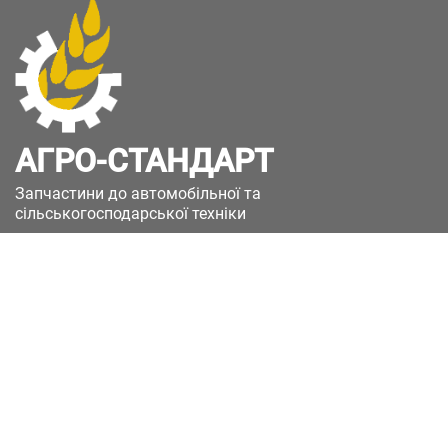
АГРО-СТАНДАРТ
Запчастини до автомобільної та
сільськогосподарської техніки
49051, Україна, м.Дніпро, вул. Дніпросталівська
(Вінокурова), 11
+380(67)885-90-50
+380(50)658-85-90
zakaz@a-st.com.ua
Час роботи магазину:
Пн - Пт.
з 8:00 до 17:00
Сб - Нд
Вихідний