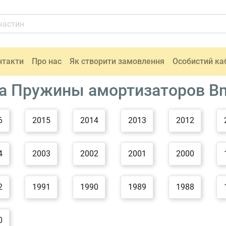
нтакти
Про нас
Як створити замовлення
Особистий ка
ка Пружины амортизаторов 
6
2015
2014
2013
2012
4
2003
2002
2001
2000
2
1991
1990
1989
1988
0