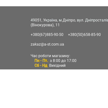
49051, Україна, м.Дніпро, вул. Дніпростал
(Вінокурова), 11
+380(67)885-90-50
+380(50)658-85-90
zakaz@a-st.com.ua
Час роботи магазину:
Пн - Пт.
з 8:00 до 17:00
Сб - Нд
Вихідний
Час роботи підтримки:
Пн - Пт:
з 8:00 до 17:00
Сб - Нд:
Вихідний
Зворотній зв'язок